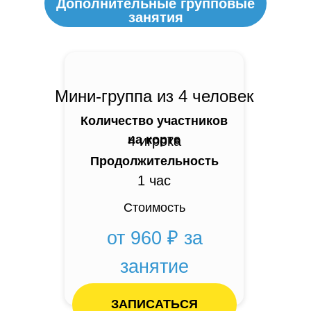
Дополнительные групповые
занятия
Мини-группа из 4 человек
Количество участников
на корте
4 игрока
Продолжительность
1 час
Стоимость
от 960 ₽ за
занятие
ЗАПИСАТЬСЯ