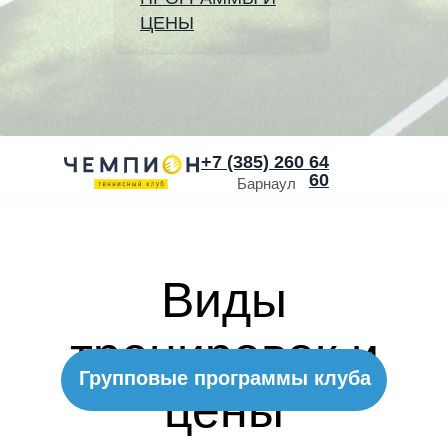
клубе
ЦЕНЫ
+7 (385) 260 64
60
Барнаул
Виды
тренировок и
Групповые программы клуба
цены