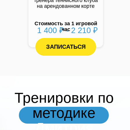
тренера теннисного клуба
на арендованном корте
Стоимость за 1 игровой
1 400 ₽ - 2 210 ₽
час
ЗАПИСАТЬСЯ
Тренировки по
методике
Дмитрия