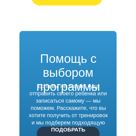
Помощь с
выбором
программы
Если вы не знаете, куда
отправить своего ребенка или
записаться самому — мы
8 занятий по 1 
поможем. Расскажите, что вы
хотите получить от тренировок
и мы подберем подходящую
ПОДОБРАТЬ
программу.