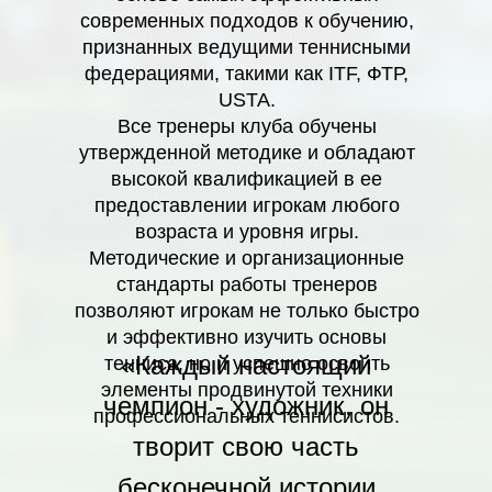
современных подходов к обучению,
признанных ведущими теннисными
федерациями, такими как ITF, ФТР,
USTA.
Все тренеры клуба обучены
утвержденной методике и обладают
высокой квалификацией в ее
предоставлении игрокам любого
возраста и уровня игры.
Методические и организационные
стандарты работы тренеров
позволяют игрокам не только быстро
и эффективно изучить основы
«Каждый настоящий
тенниса, но и успешно освоить
элементы продвинутой техники
чемпион - художник, он
профессиональных теннисистов.
творит свою часть
бесконечной истории