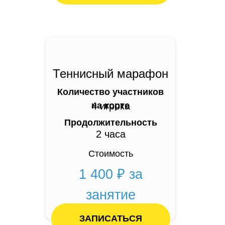
Теннисный марафон
Количество участников
на корте
4 игрока
Продолжительность
2 часа
Стоимость
1 400 ₽ за
занятие
ЗАПИСАТЬСЯ